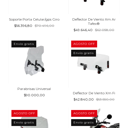
Soporte Porta Celular/gps Giro
Deflector De Viento Xm Ar
Tafex®
$56.396,80
$70.496,00
$49.646,40
$62.058,00
Envío gratis
AGOSTO OFF
Envío gratis
Parabrisas Universal
Deflector De Viento Xm Fi
$90.000,00
$42.840,00
$53.550,00
AGOSTO OFF
AGOSTO OFF
Envío gratis
Envío gratis