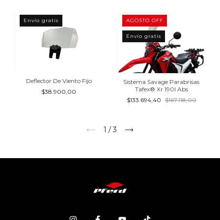
Envío gratis
AGOSTO OFF
Envío gratis
Deflector De Viento Fijo
Sistema Savage Parabrisas
Tafex® Xr 190l Abs
$38.900,00
$133.694,40
$167.118,00
1
/
3