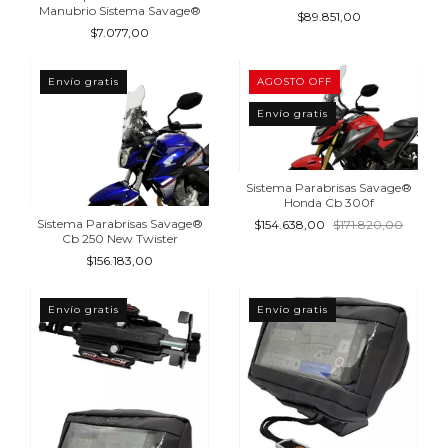
Manubrio Sistema Savage®
$89.851,00
$7.077,00
Envío gratis
AGOSTO OFF
Envío gratis
Sistema Parabrisas Savage®
Honda Cb 300f
Sistema Parabrisas Savage®
$154.638,00
$171.820,00
Cb 250 New Twister
$156.183,00
Envío gratis
Envío gratis