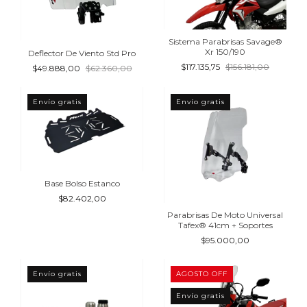
Sistema Parabrisas Savage®
Xr 150/190
Deflector De Viento Std Pro
$117.135,75
$156.181,00
$49.888,00
$62.360,00
Envío gratis
Envío gratis
Base Bolso Estanco
$82.402,00
Parabrisas De Moto Universal
Tafex® 41cm + Soportes
$95.000,00
Envío gratis
AGOSTO OFF
Envío gratis