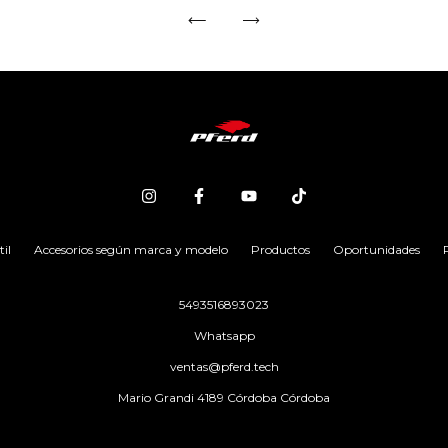
il
Accesorios según marca y modelo
Productos
Oportunidades
5493516893023
Whatsapp
ventas@pferd.tech
Mario Grandi 4189 Córdoba Córdoba