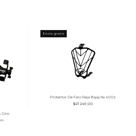
Envío gratis
Protector De Faro Reja Bajaj Ns 400z
$47.249,00
s Giro
00