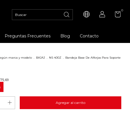
0
Preguntas Frecuentes
Blog
Contacto
 según marca y modelo
.
BAJAJ
.
NS 400Z
.
Bandeja Base De Alforjas Para Soporte
75,69
s