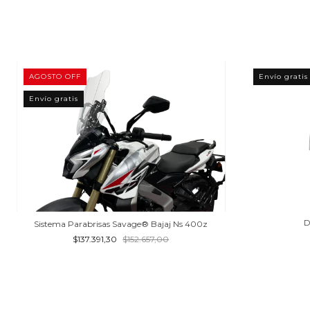
AGOSTO OFF
Envío gratis
Envío gratis
D
Sistema Parabrisas Savage® Bajaj Ns 400z
$137.391,30
$152.657,00