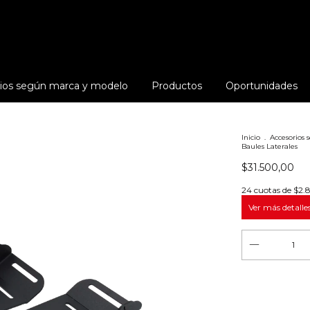
ios según marca y modelo
Productos
Oportunidades
Inicio
.
Accesorios
Baules Laterales
$31.500,00
24
cuotas de
$2.8
Ver más detalle