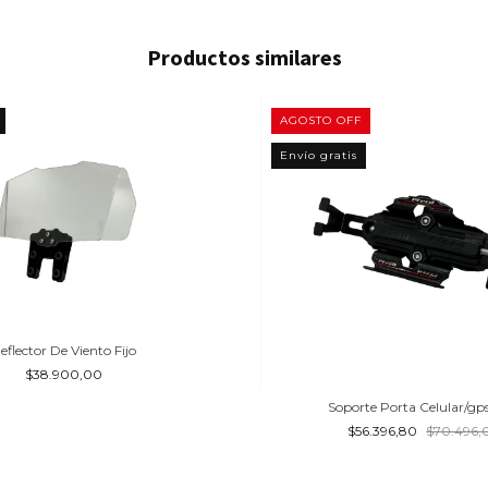
Productos similares
AGOSTO OFF
Envío gratis
eflector De Viento Fijo
$38.900,00
Soporte Porta Celular/gp
$56.396,80
$70.496,