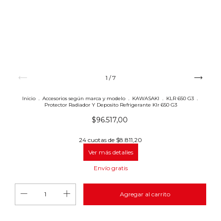
1
/
7
Inicio
.
Accesorios según marca y modelo
.
KAWASAKI
.
KLR 650 G3
.
Protector Radiador Y Deposito Refrigerante Klr 650 G3
$96.517,00
24
cuotas de
$8.811,20
Ver más detalles
Envío gratis