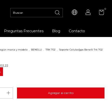
0
Preguntas Frecuentes
Blog
Contacto
 según marca y modelo
.
BENELLI
.
TRK 702
.
Soporte Celular/gps Benelli Trk 702
802,22
s