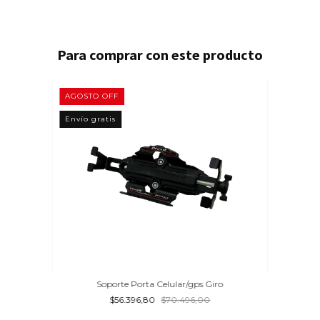
Para comprar con este producto
AGOSTO OFF
Envío gratis
Soporte Porta Celular/gps Giro
$56.396,80
$70.496,00