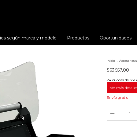
ios según marca y modelo
Productos
Oportunidades
Inicio
.
Accesorios
$63.557,00
24
cuotas de
$5.
Ver más detalle
Envío gratis