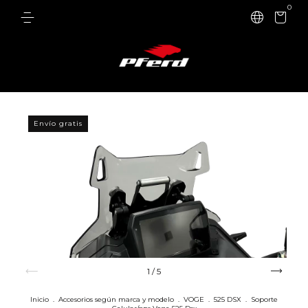
0
Envío gratis
1
/
5
Inicio
.
Accesorios según marca y modelo
.
VOGE
.
525 DSX
.
Soporte