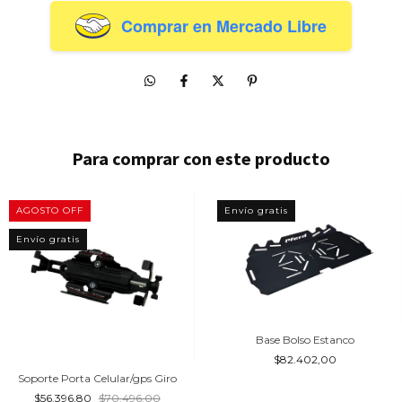
Comprar en Mercado Libre
Para comprar con este producto
AGOSTO OFF
Envío gratis
Envío gratis
Base Bolso Estanco
$82.402,00
Soporte Porta Celular/gps Giro
$56.396,80
$70.496,00