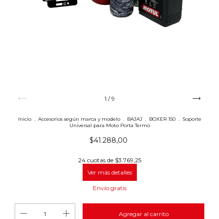
1
/
9
Inicio
.
Accesorios según marca y modelo
.
BAJAJ
.
BOXER 150
.
Soporte
Universal para Moto Porta Termo
$41.288,00
24
cuotas de
$3.769,25
Ver más detalles
Envío gratis